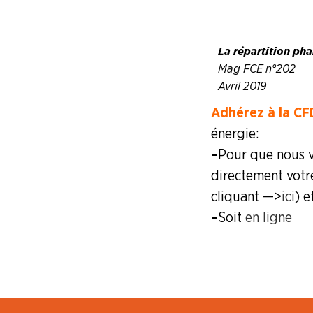
La répartition ph
Mag FCE n°202
Avril 2019
Adhérez à la CF
énergie :
–
Pour que nous v
directement votr
cliquant —>
ici
) e
–
Soit
en ligne