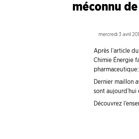
méconnu de 
Syndicalisme HEBDO
Les extraits du Mag Fce
mercredi 3 avril 20
Après l’article d
COVID 19
Chimie Énergie fa
pharmaceutique : 
Les extraits du CFDT magazine
Dernier maillon a
ENTREPRISES
sont aujourd’hui
Découvrez l’ensem
NOS
SERVICES
NOUS
CONNAÎTRE