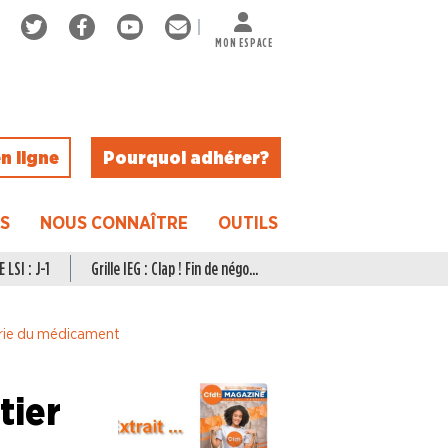
MON ESPACE
n ligne
Pourquoi adhérer ?
ES
NOUS CONNAÎTRE
OUTILS
 LSI : J-1
Grille IEG : Clap ! Fin de négo...
trie du médicament
tier