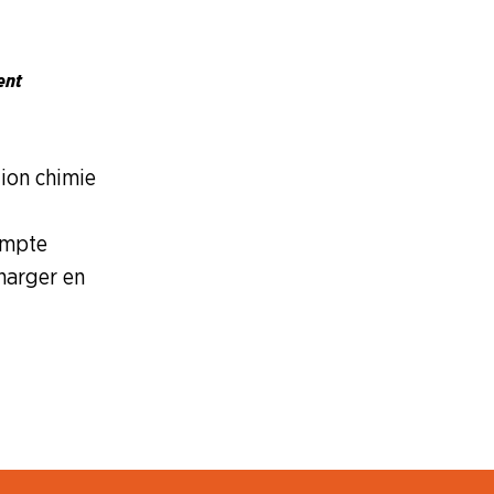
ent
tion chimie
ompte
harger en