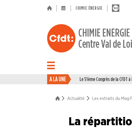
CHIMIE ÉNERGIE
CHIMIE ENERGIE
Centre Val de Lo
A LA UNE
Le 51ème Congrès de la CFDT 
ACTUALITÉ
Actualité
Les extraits du Mag 
La vie du Syndicat
Des branches professionne
La répartiti
A la "Une"