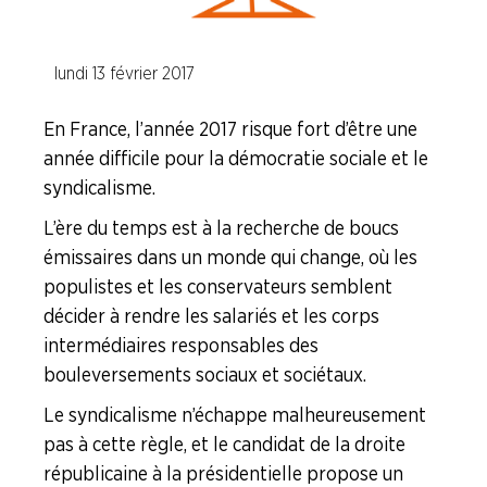
ENTREPRISES
lundi 13 février 2017
NOS
SERVICES
En France, l’année 2017 risque fort d’être une
année difficile pour la démocratie sociale et le
NOUS
syndicalisme.
CONNAÎTRE
L’ère du temps est à la recherche de boucs
LA
émissaires dans un monde qui change, où les
BOITE
populistes et les conservateurs semblent
À
OUTILS
décider à rendre les salariés et les corps
intermédiaires responsables des
AGENDA
bouleversements sociaux et sociétaux.
Adhérer
Pourquoi
Le syndicalisme n’échappe malheureusement
en
adhérer ?
ligne
pas à cette règle, et le candidat de la droite
républicaine à la présidentielle propose un