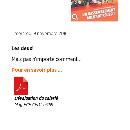
ENTREPRISES
NOS
SERVICES
mercredi 9 novembre 2016
NOUS
Les deux !
CONNAÎTRE
Mais pas n’importe comment ...
LA
Pour en savoir plus ...
BOITE
À
OUTILS
AGENDA
L’évaluation du salarié
Mag FCE CFDT n°169
Adhérer
Pourquoi
en
adhérer ?
ligne