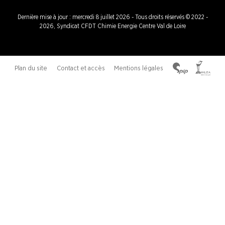
Dernière mise à jour : mercredi 8 juillet 2026 - Tous droits réservés © 2022 -
2026, Syndicat CFDT Chimie Energie Centre Val de Loire
Plan du site
Contact et accès
Mentions légales