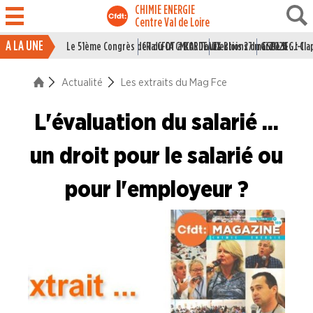
CHIMIE ENERGIE
Centre Val de Loire
A LA UNE
Le 51ème Congrès de la CFDT à BORDEAUX
CR du CA CMCAS Tours Blois 27 mai 2026
Elections du CSE LSI : J-1
Grille IEG : Cl
ACTUALITÉ
Actualité
Les extraits du Mag Fce
La vie du Syndicat
L'évaluation du salarié ...
Des branches professionne
un droit pour le salarié ou
A la "Une"
pour l'employeur ?
Syndicalisme HEBDO
Les extraits du Mag Fce
COVID 19
Les extraits du CFDT magazine