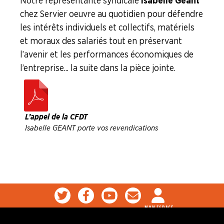
Notre représentante syndicale
Isabelle Geant
Delpharm Orléans
chez Servier oeuvre au quotidien pour défendre
les intérêts individuels et collectifs, matériels
Delpharm Saint-Rémy-sur-Avre
et moraux des salariés tout en préservant
l’avenir et les performances économiques de
Ethypharm
l’entreprise... la suite dans la pièce jointe.
Expanscience
Laboratoires Chemineau
L’appel de la CFDT
Isabelle GEANT porte vos revendications
Merck (Sermoy)
Norgine Pharma
Novo Nordisk
MON ESPACE
OCP Répartition