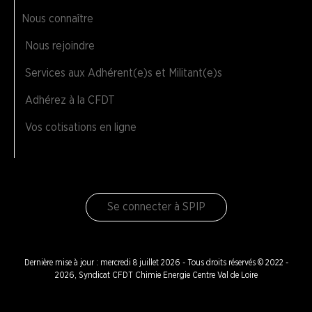
Réunion DS Biologie SERVIER
Nous connaître
Nous rejoindre
Présentation section LSI Gidy
Services aux Adhérent(e)s et Militant(e)s
Tracts (NAO,...)
Adhérez à la CFDT
Vos cotisations en ligne
Branche Plasturgie
Branche Verre
NOS
SERVICES
Se connecter à SPIP
NOUS
CONNAÎTRE
Dernière mise à jour : mercredi 8 juillet 2026 - Tous droits réservés © 2022 -
2026, Syndicat CFDT Chimie Energie Centre Val de Loire
LA
BOITE