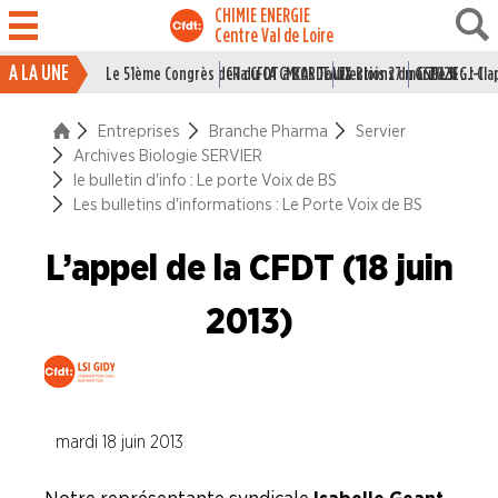
CHIMIE ENERGIE
Centre Val de Loire
A LA UNE
Le 51ème Congrès de la CFDT à BORDEAUX
CR du CA CMCAS Tours Blois 27 mai 2026
Elections du CSE LSI : J-1
Grille IEG : Cl
ACTUALITÉ
Entreprises
Branche Pharma
Servier
ENTREPRISES
Archives Biologie SERVIER
le bulletin d'info : Le porte Voix de BS
Branche Caoutchouc
Les bulletins d'informations : Le Porte Voix de BS
Branche Chimie
L’appel de la CFDT (18 juin
Branche I.E.G.
Branche Papier Carton
2013)
Branche Pétrole
Branche Pharma
Colorcon
mardi 18 juin 2013