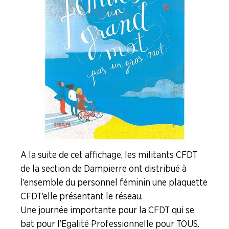
BOITE
À
OUTILS
AGENDA
Adhérer
Pourquoi
en
adhérer ?
ligne
A la suite de cet affichage, les militants CFDT
de la section de Dampierre ont distribué à
l’ensemble du personnel féminin une plaquette
CFDT’elle présentant le réseau.
Une journée importante pour la CFDT qui se
bat pour l’Egalité Professionnelle pour TOUS.