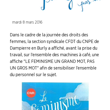
ENEDIS
Branche Papier Carton
mardi 8 mars 2016
Branche Pétrole
Dans le cadre de la journée des droits des
Branche Pharma
femmes, la section syndicale CFDT du CNPE de
Dampierre en Burly a affiché, avant la prise du
Branche Plasturgie
travail, sur l’ensemble des machines à café, une
Branche Verre
affiche "LE FEMINISME UN GRAND MOT, PAS
UN GROS MOT" afin de sensibiliser l’ensemble
NOS
du personnel sur le sujet.
SERVICES
NOUS
CONNAÎTRE
LA