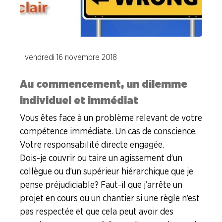
ENTREPRISES
NOS
SERVICES
vendredi 16 novembre 2018
NOUS
Au commencement, un dilemme
CONNAÎTRE
individuel et immédiat
LA
Vous êtes face à un problème relevant de votre
BOITE
compétence immédiate. Un cas de conscience.
À
OUTILS
Votre responsabilité directe engagée.
Dois-je couvrir ou taire un agissement d’un
AGENDA
collègue ou d’un supérieur hiérarchique que je
pense préjudiciable ? Faut-il que j’arrête un
Adhérer
Pourquoi
en
adhérer ?
projet en cours ou un chantier si une règle n’est
ligne
pas respectée et que cela peut avoir des