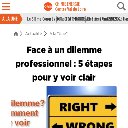
CHIMIE ENERGIE
Centre Val de Loire
A LA UNE
Le 51ème Congrès de la CFDT à BORDEAUX
CR du CA CMCAS Tours Blois 27 mai 2026
Elections du CSE LSI : J-1
Grille IEG : Cl
ACTUALITÉ
Actualité
A la "Une"
La vie du Syndicat
Face à un dilemme
Des branches professionne
A la "Une"
professionnel : 5 étapes
pour y voir clair
Syndicalisme HEBDO
Les extraits du Mag Fce
COVID 19
Les extraits du CFDT magazine