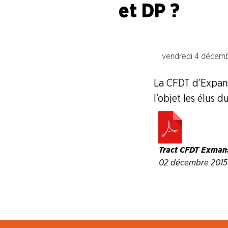
Branche I.E.G.
et DP ?
Branche Papier Carton
Branche Pétrole
vendredi 4 décemb
Branche Pharma
La CFDT d’Expans
Colorcon
l’objet les élus 
Delpharm Orléans
Tract CFDT Exman
Delpharm Saint-Rémy-sur-Avre
02 décembre 2015
Ethypharm
Expanscience