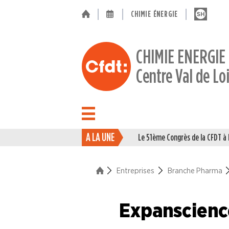
CHIMIE ÉNERGIE
CHIMIE ENERGIE
Centre Val de Lo
A LA UNE
Le 51ème Congrès de la CFDT 
ACTUALITÉ
ENTREPRISES
Entreprises
Branche Pharma
Branche Caoutchouc
Expanscience
Branche Chimie