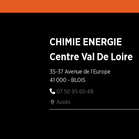
Laboratoires Chemineau
Merck (Sermoy)
CHIMIE ENERGIE
Norgine Pharma
Centre Val De Loire
Novo Nordisk
35-37 Avenue de l’Europe
41 000 - BLOIS
OCP Répartition
07 50 95 60 48
Recipharm
Accès
Sanofi (Amilly)
Sanofi (Tours)