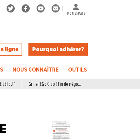
MON ESPACE
n ligne
Pourquoi adhérer ?
ES
NOUS CONNAÎTRE
OUTILS
 LSI : J-1
Grille IEG : Clap ! Fin de négo...
CE