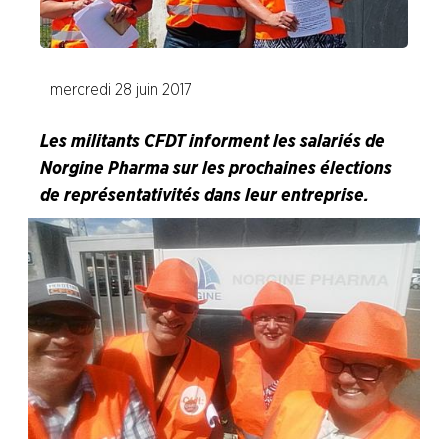
Delpharm Orléans
Delpharm Saint-Rémy-sur-Avre
mercredi 28 juin 2017
Ethypharm
Les militants CFDT informent les salariés de
Expanscience
Norgine Pharma sur les prochaines élections
de représentativités dans leur entreprise.
Laboratoires Chemineau
Merck (Sermoy)
Norgine Pharma
Novo Nordisk
OCP Répartition