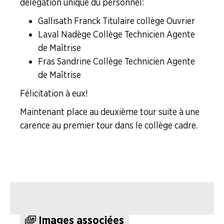
délégation unique du personnel :
LA
BOITE
Gallisath Franck Titulaire collège Ouvrier
À
OUTILS
Laval Nadège Collège Technicien Agente
de Maîtrise
AGENDA
Fras Sandrine Collège Technicien Agente
de Maîtrise
Adhérer
Pourquoi
en
adhérer ?
ligne
Félicitation à eux !
Maintenant place au deuxième tour suite à une
carence au premier tour dans le collège cadre.
Images associées