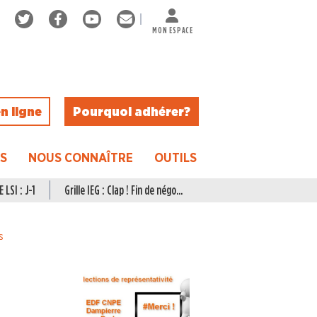
MON ESPACE
n ligne
Pourquoi adhérer ?
ES
NOUS CONNAÎTRE
OUTILS
 LSI : J-1
Grille IEG : Clap ! Fin de négo...
s