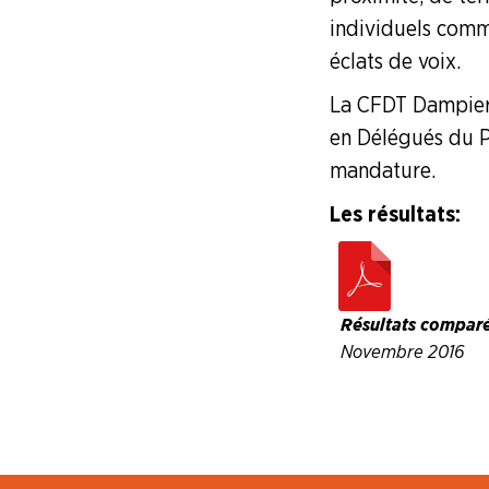
Branche Plasturgie
individuels comme
Branche Verre
éclats de voix.
La CFDT Dampierr
NOS
SERVICES
en Délégués du Pe
mandature.
NOUS
Les résultats :
CONNAÎTRE
LA
BOITE
À
Résultats compar
OUTILS
Novembre 2016
AGENDA
Adhérer
Pourquoi
en
adhérer ?
ligne