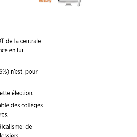
T de la centrale
nce en lui
5%) n’est, pour
ette élection.
mble des collèges
res.
icalisme : de
dossiers