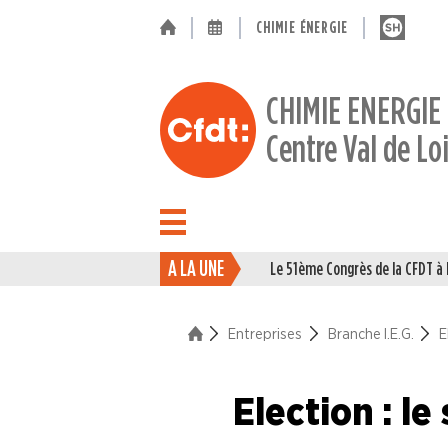
CHIMIE ÉNERGIE
CHIMIE ENERGIE
Centre Val de Lo
A LA UNE
Le 51ème Congrès de la CFDT 
ACTUALITÉ
ENTREPRISES
Entreprises
Branche I.E.G.
E
Branche Caoutchouc
Election : l
Branche Chimie