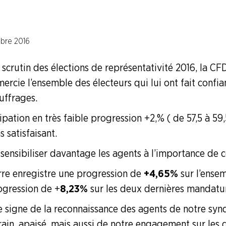
bre 2016
crutin des élections de représentativité 2016, la CFD
n Burly
rcie l’ensemble des électeurs qui lui ont fait confia
uffrages.
ipation en très faible progression +2,% ( de 57,5 à 59,
 satisfaisant.
 sensibiliser davantage les agents à l’importance de c
re enregistre une progression de
+4,65%
sur l’ense
ogression de +
8,23%
sur les deux dernières mandatu
e signe de la reconnaissance des agents de notre synd
rain, apaisé, mais aussi de notre engagement sur les 