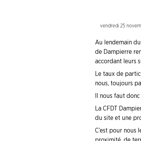
Branche I.E.G.
EDF CNEPE Tours
vendredi 25 novem
EDF CNPE de Chinon
Au lendemain du s
EDF CNPE de Dampierre e
de Dampierre reme
accordant leurs s
EDF CNPE de Saint Laurent des Eaux
Le taux de partic
nous, toujours pas
ENEDIS
Il nous faut donc
Branche Papier Carton
La CFDT Dampier
du site et une pr
Branche Pétrole
C’est pour nous l
Branche Pharma
proximité, de ter