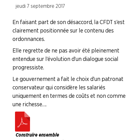
jeudi 7 septembre 2017
ENTREPRISES
En faisant part de son désaccord, la CFDT s’est
NOS
clairement positionnée sur le contenu des
SERVICES
ordonnances.
Elle regrette de ne pas avoir été pleinement
NOUS
CONNAÎTRE
entendue sur l’évolution d’un dialogue social
progressiste.
LA
BOITE
Le gouvernement a fait le choix d’un patronat
À
conservateur qui considère les salariés
OUTILS
uniquement en termes de coûts et non comme
une richesse….
AGENDA
Adhérer
Pourquoi
en
adhérer ?
ligne
Construire ensemble