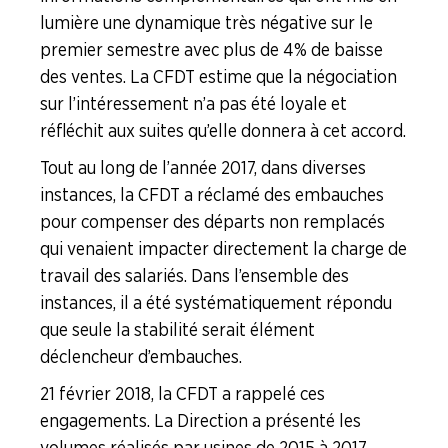
NOS
lumière une dynamique très négative sur le
SERVICES
premier semestre avec plus de 4% de baisse
des ventes. La CFDT estime que la négociation
NOUS
CONNAÎTRE
sur l’intéressement n’a pas été loyale et
réfléchit aux suites qu’elle donnera à cet accord.
LA
BOITE
Tout au long de l’année 2017, dans diverses
À
instances, la CFDT a réclamé des embauches
OUTILS
pour compenser des départs non remplacés
qui venaient impacter directement la charge de
AGENDA
travail des salariés. Dans l’ensemble des
Adhérer
Pourquoi
instances, il a été systématiquement répondu
en
adhérer ?
ligne
que seule la stabilité serait élément
déclencheur d’embauches.
21 février 2018, la CFDT a rappelé ces
engagements. La Direction a présenté les
volumes réalisés par usines de 2015 à 2017,