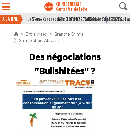
CHIMIE ENERGIE
Centre Val de Loire
A LA UNE
Le 51ème Congrès de la CFDT à BORDEAUX
CR du CA CMCAS Tours Blois 27 mai 2026
Elections du CSE LSI : J-1
Grille IEG : Cl
ACTUALITÉ
Entreprises
Branche Chimie
ENTREPRISES
Saint Gobain Abrasifs
Branche Caoutchouc
Des négociations
Branche Chimie
"Bullshitées" ?
Bostik
Chimirec
Guerlain
Parfums Christian DIOR