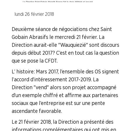
Procter et Gamble
lundi 26 février 2018
Saint Gobain Abrasifs
Deuxième séance de négociations chez Saint
Shiseido
Gobain Abrasifs le mercredi 21 février. La
Direction aurait-elle "Wauquiezié" sont discours
Sisley Industrie
depuis début 2017 ? C’est en tout cas la question
que se pose la CFDT.
Branche I.E.G.
L’ histoire : Mars 2017, l’ensemble des OS signent
Branche Papier Carton
l’accord d’intéressement 2017-2019. La
Branche Pétrole
Direction "vend" alors son projet accompagné
d’un exemple chiffré et affirme aux partenaires
Branche Pharma
sociaux que l’entreprise est sur une pente
Branche Plasturgie
ascendante favorable.
Branche Verre
Le 21 février 2018, la Direction a présenté des
informations complémentaires qui ont mis en