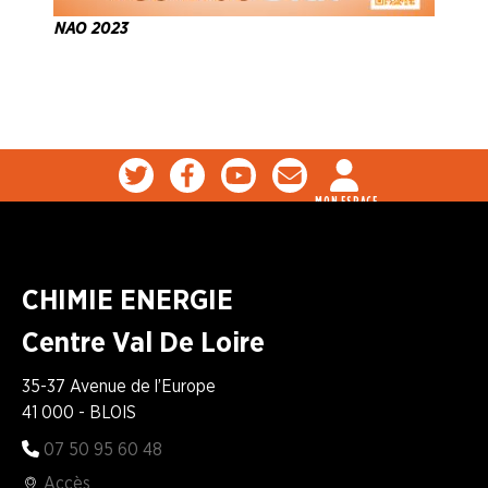
NOS
NAO 2023
SERVICES
NOUS
CONNAÎTRE
LA
BOITE
À
MON ESPACE
OUTILS
AGENDA
CHIMIE ENERGIE
Adhérer
Pourquoi
en
adhérer ?
Centre Val De Loire
ligne
35-37 Avenue de l’Europe
41 000 - BLOIS
07 50 95 60 48
Accès