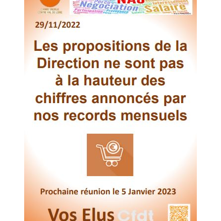
Procter et Gamble
Saint Gobain Abrasifs
Shiseido
Sisley Industrie
Branche I.E.G.
Branche Papier Carton
Branche Pétrole
Branche Pharma
Branche Plasturgie
Branche Verre