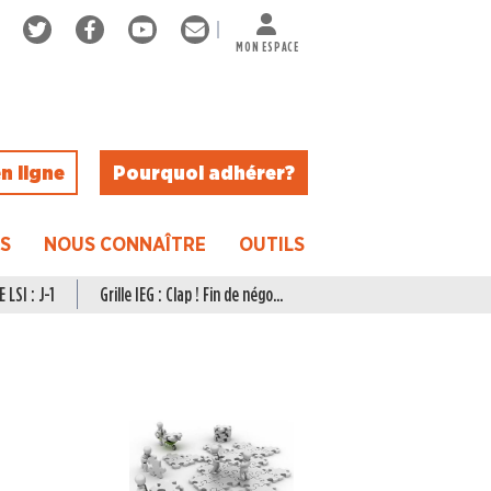
MON ESPACE
n ligne
Pourquoi adhérer ?
ES
NOUS CONNAÎTRE
OUTILS
 LSI : J-1
Grille IEG : Clap ! Fin de négo...