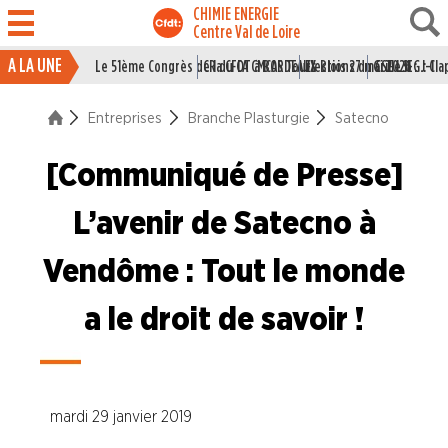
CHIMIE ENERGIE
Centre Val de Loire
A LA UNE
Le 51ème Congrès de la CFDT à BORDEAUX
CR du CA CMCAS Tours Blois 27 mai 2026
Elections du CSE LSI : J-1
Grille IEG : Cl
ACTUALITÉ
Entreprises
Branche Plasturgie
Satecno
ENTREPRISES
Branche Caoutchouc
[Communiqué de Presse]
Branche Chimie
L’avenir de Satecno à
Branche I.E.G.
Vendôme : Tout le monde
Branche Papier Carton
a le droit de savoir !
Branche Pétrole
Branche Pharma
Branche Plasturgie
mardi 29 janvier 2019
Alpla Blois