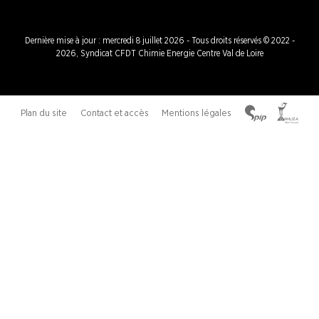
Dernière mise à jour : mercredi 8 juillet 2026 - Tous droits réservés © 2022 -
2026, Syndicat CFDT Chimie Energie Centre Val de Loire
Plan du site
Contact et accès
Mentions légales