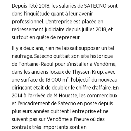
Depuis l’été 2018, les salariés de SATECNO sont
Coveris
dans l’inquiétude quant à leur avenir
professionnel. L’entreprise est placée en
Novellini
redressement judiciaire depuis juillet 2018, et
surtout en quête de repreneur.
Plastivaloire
Il y a deux ans, rien ne laissait supposer un tel
Satecno
naufrage. Satecno quittait son site historique
de Fontaine-Raoul pour s’installer à Vendôme,
dans les anciens locaux de Thyssen Krup, avec
Tupperware
une surface de 18 000 m², l’objectif du nouveau
Branche Verre
dirigeant était de doubler le chiffre d’affaire. En
2014 à l’arrivée de M Houette, les commerciaux
NOS
et l’encadrement de Satecno en poste depuis
SERVICES
plusieurs années quittent l’entreprise et ne
suivent pas sur Vendôme à l’heure où des
NOUS
CONNAÎTRE
contrats très importants sont en