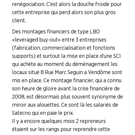
renégociation. C’est alors la douche froide pour
LA
cette entreprise qui perd alors son plus gros
BOITE
client.
À
OUTILS
Des montages financiers de type LBO
« leveraged buy-out » entre 3 entreprises
AGENDA
(fabrication, commercialisation et fonctions
Adhérer
Pourquoi
supports) et surtout la mise en place d’une SCI
en
adhérer ?
ligne
qui achète au moment du déménagement les
locaux situé 8 Rue Marc Seguin a Vendôme sont
mis en place. Ce montage financier, qui a connu
son heure de gloire avant la crise financière de
2008, est désormais plus souvent synonyme de
miroir aux alouettes. Ce sont là les salariés de
Satecno qui en paie le prix.
Il y a encore quelques mois 2 repreneurs
étaient sur les rangs pour reprendre cette