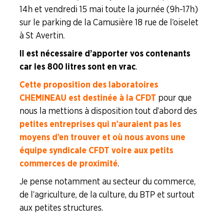
14h et vendredi 15 mai toute la journée (9h-17h)
Recipharm
sur le parking de la Camusière 18 rue de l’oiselet
à St Avertin.
Sanofi (Amilly)
Il est nécessaire d’apporter vos contenants
car les 800 litres sont en vrac
.
Sanofi (Tours)
Cette proposition des laboratoires
Servier
CHEMINEAU est destinée à la CFDT
pour que
nous la mettions à disposition tout d’abord des
Branche Plasturgie
petites entreprises qui n’auraient pas les
Branche Verre
moyens d’en trouver et où nous avons une
équipe syndicale CFDT voire aux petits
NOS
commerces de proximité
.
SERVICES
Je pense notamment au secteur du commerce,
NOUS
de l’agriculture, de la culture, du BTP et surtout
CONNAÎTRE
aux petites structures.