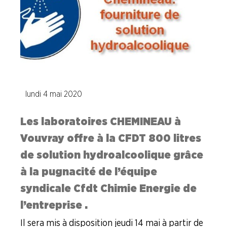
Delpharm Orléans
Delpharm Saint-Rémy-sur-Avre
Ethypharm
Expanscience
lundi 4 mai 2020
Laboratoires Chemineau
Les laboratoires CHEMINEAU à
Merck (Sermoy)
Vouvray offre à la CFDT 800 litres
de solution hydroalcoolique grâce
Norgine Pharma
à la pugnacité de l’équipe
syndicale Cfdt Chimie Energie de
Novo Nordisk
l’entreprise .
OCP Répartition
Il sera mis à disposition jeudi 14 mai à partir de