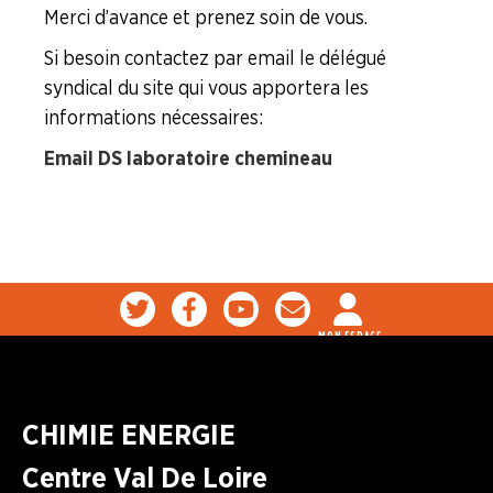
LA
Merci d’avance et prenez soin de vous.
BOITE
À
Si besoin contactez par email le délégué
OUTILS
syndical du site qui vous apportera les
informations nécessaires :
AGENDA
Email DS laboratoire chemineau
Adhérer
Pourquoi
en
adhérer ?
ligne
MON ESPACE
CHIMIE ENERGIE
Centre Val De Loire