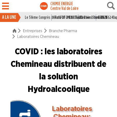
CHIMIE ENERGIE
Centre Val de Loire
A LA UNE
Le 51ème Congrès de la CFDT à BORDEAUX
CR du CA CMCAS Tours Blois 27 mai 2026
Elections du CSE LSI : J-1
Grille IEG : Cl
ACTUALITÉ
Entreprises
Branche Pharma
ENTREPRISES
Laboratoires Chemineau
Branche Caoutchouc
COVID : les laboratoires
Branche Chimie
Chemineau distribuent de
Branche I.E.G.
Branche Papier Carton
la solution
Branche Pétrole
Hydroalcoolique
Branche Pharma
Colorcon