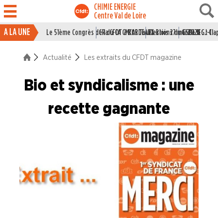
CHIMIE ENERGIE
Centre Val de Loire
A LA UNE
Le 51ème Congrès de la CFDT à BORDEAUX
CR du CA CMCAS Tours Blois 27 mai 2026
Elections du CSE LSI : J-1
Grille IEG : Cl
ACTUALITÉ
Actualité
Les extraits du CFDT magazine
La vie du Syndicat
Bio et syndicalisme : une
Des branches professionne
recette gagnante
A la "Une"
Syndicalisme HEBDO
Les extraits du Mag Fce
COVID 19
Les extraits du CFDT magazine