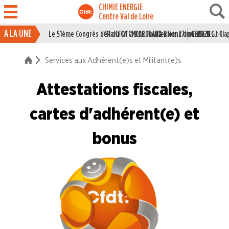
CHIMIE ENERGIE
Centre Val de Loire
A LA UNE
Le 51ème Congrès de la CFDT à BORDEAUX
CR du CA CMCAS Tours Blois 27 mai 2026
Elections du CSE LSI : J-1
Grille IEG : Cl
ACTUALITÉ
Services aux Adhérent(e)s et Militant(e)s
ENTREPRISES
Attestations fiscales,
NOS
SERVICES
cartes d'adhérent(e) et
NOUS
bonus
CONNAÎTRE
LA
BOITE
À
OUTILS
AGENDA