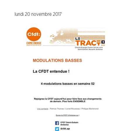
Procter et Gamble
lundi 20 novembre 2017
Saint Gobain Abrasifs
Shiseido
Sisley Industrie
Branche I.E.G.
Branche Papier Carton
Branche Pétrole
Branche Pharma
Branche Plasturgie
Branche Verre