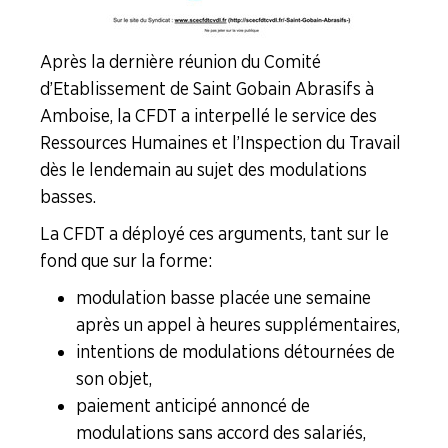
NOS
SERVICES
Après la dernière réunion du Comité
NOUS
d’Etablissement de Saint Gobain Abrasifs à
CONNAÎTRE
Amboise, la CFDT a interpellé le service des
Ressources Humaines et l’Inspection du Travail
LA
BOITE
dès le lendemain au sujet des modulations
À
basses.
OUTILS
La CFDT a déployé ces arguments, tant sur le
AGENDA
fond que sur la forme :
Adhérer
Pourquoi
modulation basse placée une semaine
en
adhérer ?
ligne
après un appel à heures supplémentaires,
intentions de modulations détournées de
son objet,
paiement anticipé annoncé de
modulations sans accord des salariés,