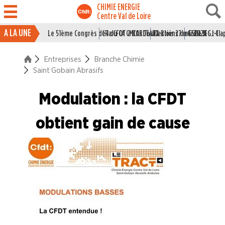
CHIMIE ENERGIE
Centre Val de Loire
A LA UNE
Le 51ème Congrès de la CFDT à BORDEAUX
CR du CA CMCAS Tours Blois 27 mai 2026
Elections du CSE LSI : J-1
Grille IEG : Cl
ACTUALITÉ
Entreprises
Branche Chimie
ENTREPRISES
Saint Gobain Abrasifs
Branche Caoutchouc
Modulation : la CFDT
Branche Chimie
obtient gain de cause
Bostik
Chimirec
Guerlain
Parfums Christian DIOR