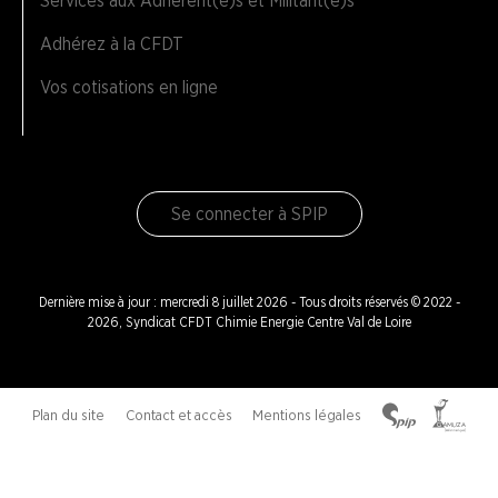
Services aux Adhérent(e)s et Militant(e)s
Adhérez à la CFDT
Vos cotisations en ligne
Se connecter à SPIP
Dernière mise à jour : mercredi 8 juillet 2026 - Tous droits réservés © 2022 -
2026, Syndicat CFDT Chimie Energie Centre Val de Loire
Plan du site
Contact et accès
Mentions légales