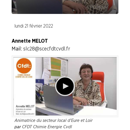
Nos instances
Nos réseaux sociaux
lundi 21 février 2022
Le syndicalisme... En vidéo
Annette MELOT
Mail :
slc28@scecfdtcvdl.fr
LA
BOITE
À
OUTILS
AGENDA
Adhérer
Pourquoi
en
adhérer ?
ligne
Animatrice du secteur local d'Eure et Loir
par
CFDT Chimie Energie Cvdl