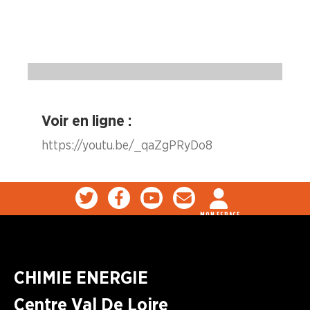
Voir en ligne :
https://youtu.be/_qaZgPRyDo8
MON ESPACE
CHIMIE ENERGIE
Centre Val De Loire