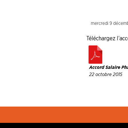
Industries de la Chimie
mercredi 9 décemb
Industries Electriques et Gaziéres
Téléchargez l’acc
Industries du Papier Carton
Industries du Pétrole
Accord Salaire Ph
22 octobre 2015
Industries de la Plasturgie
Industries Pharmaceuti
Industries du Verre