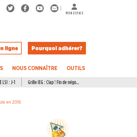
MON ESPACE
n ligne
Pourquoi adhérer ?
ES
NOUS CONNAÎTRE
OUTILS
 LSI : J-1
Grille IEG : Clap ! Fin de négo...
ble en 2016