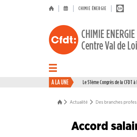
CHIMIE ÉNERGIE
CHIMIE ENERGIE
Centre Val de Lo
A LA UNE
Le 51ème Congrès de la CFDT 
ACTUALITÉ
Actualité
Des branches profes
La vie du Syndicat
Des branches professionne
Accord salai
Industries du Caoutchouc