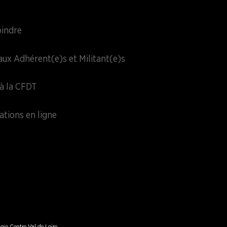
oindre
aux Adhérent(e)s et Militant(e)s
à la CFDT
ations en ligne
gie Centre Val de Loire