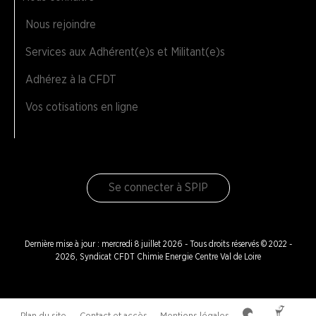
Nous rejoindre
Services aux Adhérent(e)s et Militant(e)s
Adhérez à la CFDT
Vos cotisations en ligne
Se connecter à SPIP
Dernière mise à jour : mercredi 8 juillet 2026 - Tous droits réservés © 2022 -
2026, Syndicat CFDT Chimie Energie Centre Val de Loire
Plan du site
Contact et accès
Mentions légales