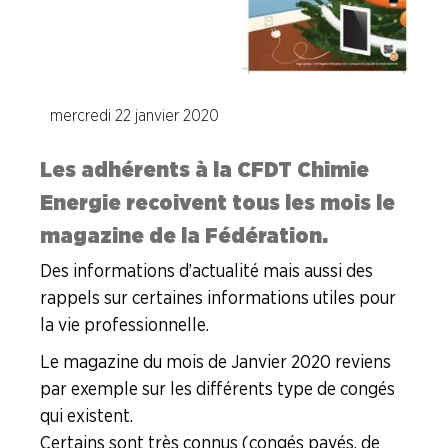
ENTREPRISES
NOS
SERVICES
mercredi 22 janvier 2020
NOUS
Les adhérents à la CFDT Chimie
CONNAÎTRE
Energie recoivent tous les mois le
magazine de la Fédération.
LA
BOITE
À
Des informations d’actualité mais aussi des
OUTILS
rappels sur certaines informations utiles pour
la vie professionnelle.
AGENDA
Le magazine du mois de Janvier 2020 reviens
Adhérer
Pourquoi
en
adhérer ?
par exemple sur les différents type de congés
ligne
qui existent.
Certains sont très connus (congés payés, de