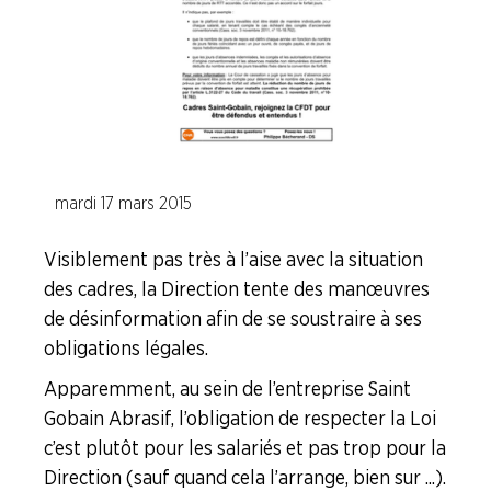
Procter et Gamble
Saint Gobain Abrasifs
Shiseido
Sisley Industrie
mardi 17 mars 2015
Branche I.E.G.
Visiblement pas très à l’aise avec la situation
Branche Papier Carton
des cadres, la Direction tente des manœuvres
de désinformation afin de se soustraire à ses
Branche Pétrole
obligations légales.
Branche Pharma
Apparemment, au sein de l’entreprise Saint
Branche Plasturgie
Gobain Abrasif, l’obligation de respecter la Loi
Branche Verre
c’est plutôt pour les salariés et pas trop pour la
Direction (sauf quand cela l’arrange, bien sur ...).