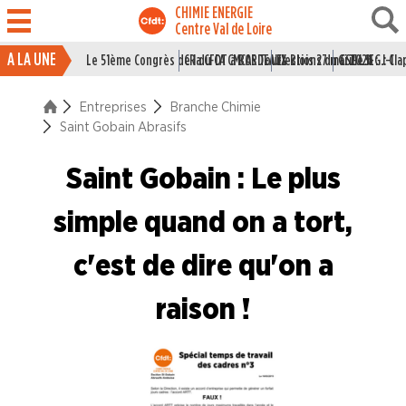
CHIMIE ENERGIE
Centre Val de Loire
A LA UNE
Le 51ème Congrès de la CFDT à BORDEAUX
CR du CA CMCAS Tours Blois 27 mai 2026
Elections du CSE LSI : J-1
Grille IEG : Cl
ACTUALITÉ
Entreprises
Branche Chimie
ENTREPRISES
Saint Gobain Abrasifs
Branche Caoutchouc
Saint Gobain : Le plus
Branche Chimie
simple quand on a tort,
Bostik
c'est de dire qu'on a
Chimirec
raison !
Guerlain
Parfums Christian DIOR