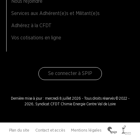
Nous rejoindre
Services aux Adhérent(e)s et Militant(e)s
Adhérez à la CFDT
Vos cotisations en ligne
Se connecter à SPIP
Dernière mise à jour : mercredi 8 juillet 2026 - Tous droits réservés © 2022 -
2026, Syndicat CFDT Chimie Energie Centre Val de Loire
Plan du site
Contact et accès
Mentions légales