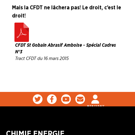
NOS
Mais la CFDT ne lâchera pas ! Le droit, c’est le
SERVICES
droit !
NOUS
CONNAÎTRE
LA
CFDT St Gobain Abrasif Amboise - Spécial Cadres
BOITE
N°3
À
Tract CFDT du 16 mars 2015
OUTILS
AGENDA
Adhérer
Pourquoi
en
adhérer ?
ligne
MON ESPACE
CHIMIE ENERGIE