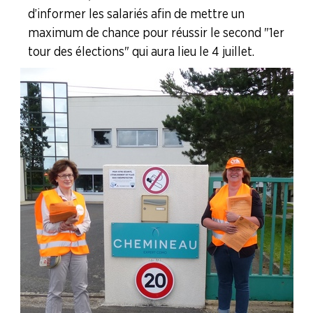
d’informer les salariés afin de mettre un
Recipharm
maximum de chance pour réussir le second "1er
tour des élections" qui aura lieu le 4 juillet.
Sanofi (Amilly)
Sanofi (Tours)
Servier
Branche Plasturgie
Branche Verre
NOS
SERVICES
NOUS
CONNAÎTRE