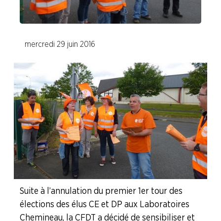
Delpharm Orléans
Delpharm Saint-Rémy-sur-Avre
mercredi 29 juin 2016
Ethypharm
Expanscience
Laboratoires Chemineau
Merck (Sermoy)
Norgine Pharma
Novo Nordisk
Suite à l’annulation du premier 1er tour des
élections des élus CE et DP aux Laboratoires
OCP Répartition
Chemineau, la CFDT a décidé de sensibiliser et