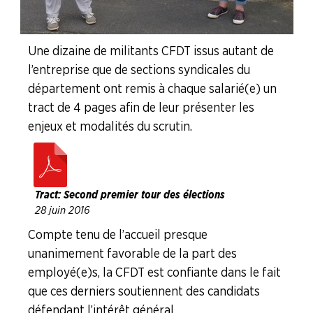
LA
BOITE
À
OUTILS
Une dizaine de militants CFDT issus autant de
l’entreprise que de sections syndicales du
AGENDA
département ont remis à chaque salarié(e) un
Adhérer
Pourquoi
tract de 4 pages afin de leur présenter les
en
adhérer ?
enjeux et modalités du scrutin.
ligne
Tract : Second premier tour des élections
28 juin 2016
Compte tenu de l’accueil presque
unanimement favorable de la part des
employé(e)s, la CFDT est confiante dans le fait
que ces derniers soutiennent des candidats
défendant l’intérêt général.