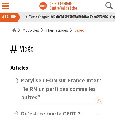
CHIMIE ENERGIE
Centre Val de Loire
A LA UNE
Le 51ème Congrès de la CFDT à BORDEAUX
CR du CA CMCAS Tours Blois 27 mai 2026
Elections du CSE LSI : J-1
Grille IEG : Cl
ACTUALITÉ
Mots-clés
Thématiques
Vidéo
ENTREPRISES
NOS
Vidéo
SERVICES
NOUS
Articles
CONNAÎTRE
Marylise LEON sur France Inter :
LA
BOITE
"le RN un parti pas comme les
À
OUTILS
autres"
AGENDA
Qu'est-ce que la CFDT ?