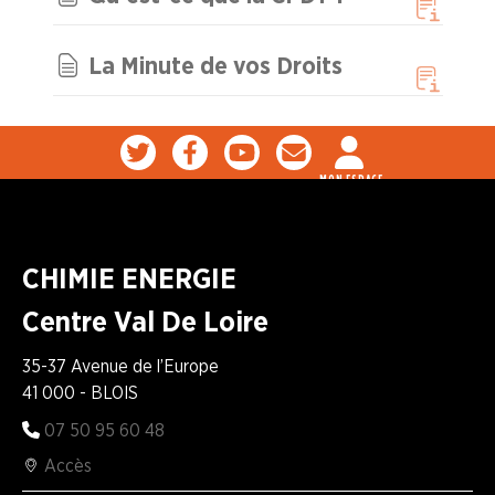
Adhérer
Pourquoi
en
adhérer ?
ligne
La Minute de vos Droits
MON ESPACE
CHIMIE ENERGIE
Centre Val De Loire
35-37 Avenue de l’Europe
41 000 - BLOIS
07 50 95 60 48
Accès